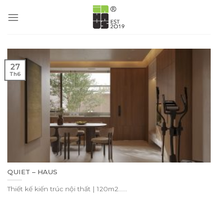
Skip
to
content
27
Th6
QUIET – HAUS
Thiết kế kiến trúc nội thất | 120m2......