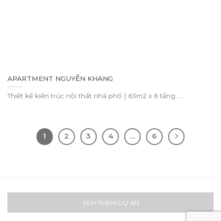
APARTMENT NGUYỄN KHANG
Thiết kế kiến trúc nội thất nhà phố | 63m2 x 6 tầng......
1
2
3
4
…
6
XEM THÊM DỰ ÁN