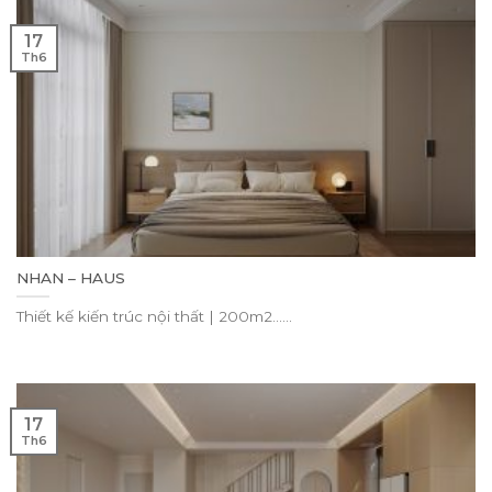
17
Th6
NHAN – HAUS
Thiết kế kiến trúc nội thất | 200m2......
17
Th6