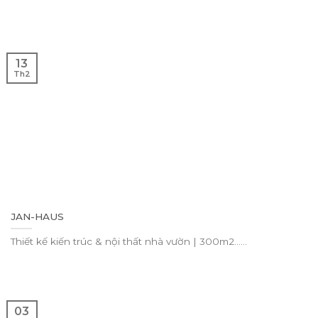
13
Th2
JAN-HAUS
Thiết kế kiến trúc & nội thất nhà vườn | 300m2......
03