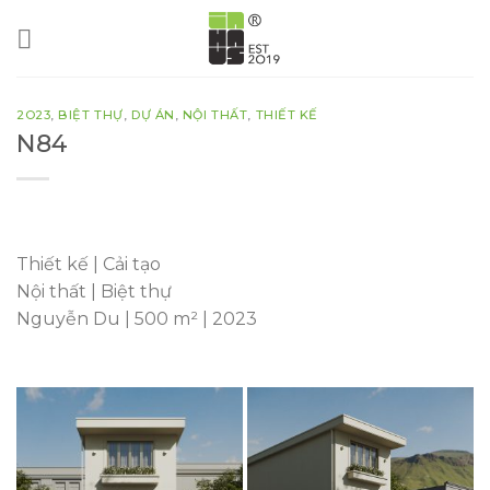
Skip
to
content
2O23
,
BIỆT THỰ
,
DỰ ÁN
,
NỘI THẤT
,
THIẾT KẾ
N84
Thiết kế | Cải tạo
Nội thất | Biệt thự
Nguyễn Du | 500 m² | 2023