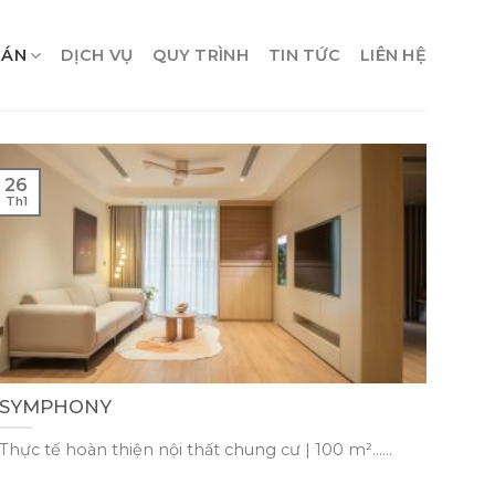
 ÁN
DỊCH VỤ
QUY TRÌNH
TIN TỨC
LIÊN HỆ
26
Th1
SYMPHONY
Thực tế hoàn thiện nội thất chung cư | 100 m²......