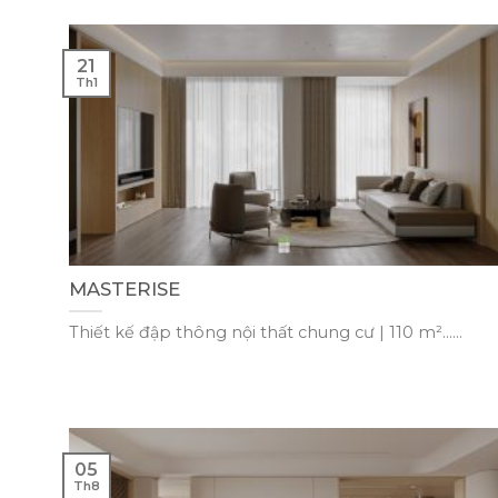
21
Th1
MASTERISE
Thiết kế đập thông nội thất chung cư | 110 m²......
05
Th8