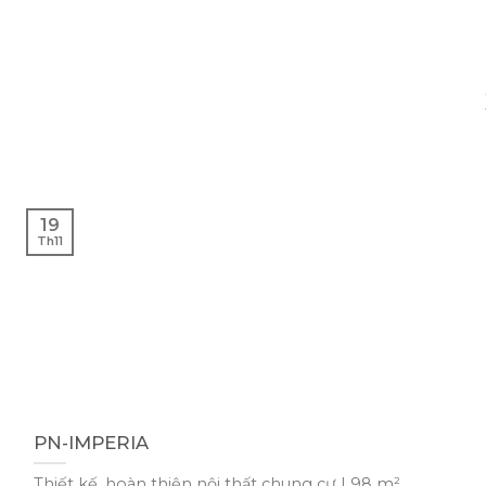
19
Th11
PN-IMPERIA
Thiết kế, hoàn thiện nội thất chung cư | 98 m²......