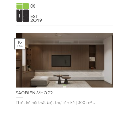
Skip
to
content
16
Th6
SAOBIEN-VHOP2
Thiết kế nội thất biệt thự liền kề | 300 m²......