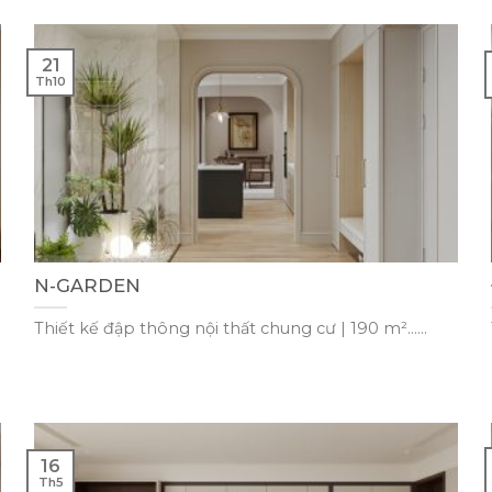
21
Th10
N-GARDEN
Thiết kế đập thông nội thất chung cư | 190 m²......
16
Th5