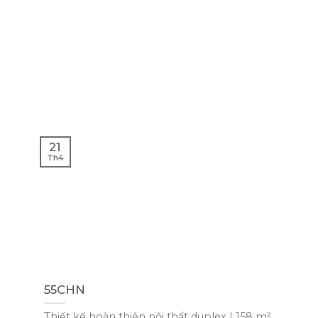
21
Th4
55CHN
Thiết kế hoàn thiện nội thất duplex | 158 m²......