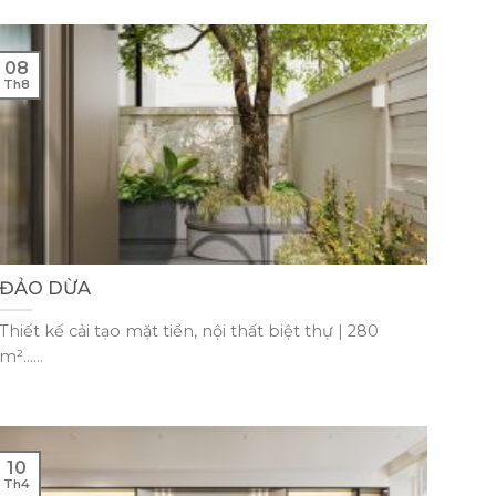
08
Th8
ĐẢO DỪA
Thiết kế cải tạo mặt tiền, nội thất biệt thự | 280
m²......
10
Th4