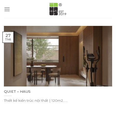
Skip
to
content
27
Th6
QUIET – HAUS
Thiết kế kiến trúc nội thất | 120m2......