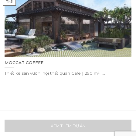
Th5
MOCCAT COFFEE
Thiết kế sân vườn, nội thất quán Cafe | 290 m²......
XEM THÊM DỰ ÁN