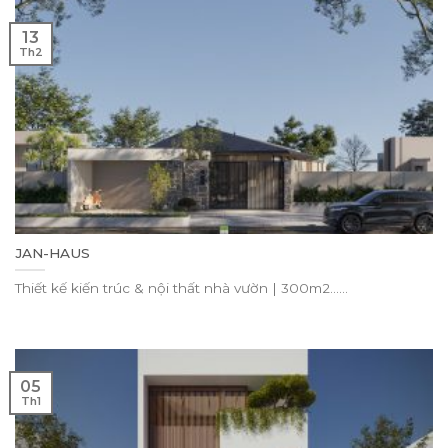
13
Th2
JAN-HAUS
Thiết kế kiến trúc & nội thất nhà vườn | 300m2......
05
Th1